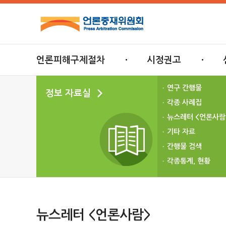
언론피해구제절차
시정권고
연구 간행물
정보 자료실
각종 사례집
뉴스레터 <언론사람
기타 자료
간행물 검색
각종통계, 현황
뉴스레터 <언론사람>