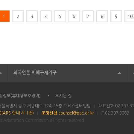
1
2
3
4
5
6
7
8
9
10
외국언론 피해구제기구
상정보(휴대용보호장비)
오시는 길
 서울특별시 중구 세종대로 124, 15층 프레스센터빌딩
대표전화
02.397.3
00(ARS 안내 시 1번)
조정신청
counsel@pac.or.kr
F.02.397.3089
 Arbitration Commission all rights reserved.