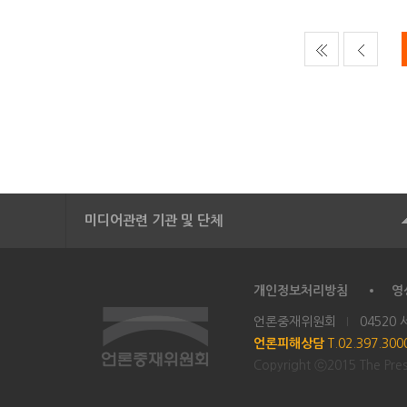
미디어관련 기관 및 단체
개인정보처리방침
영
언론중재위원회
04520
언론피해상담
T.02.397.30
Copyright ⓒ2015 The Press