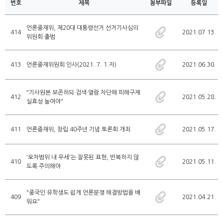
번호
제목
첨부파일
등록일
언론중재위, 제20대 대통령선거 선거기사심의
414
2021.07.13.
위원회 출범
413
언론중재위원회 인사(2021. 7. 1.자)
2021.06.30.
"기사원본 보존하되 검색·열람 차단해 피해구제
412
2021.05.28.
실효성 높여야"
411
언론중재위, 창립 40주년 기념 토론회 개최
2021.05.17.
'오차범위 내 우세'는 잘못된 표현, 반복하지 않
410
2021.05.11.
도록 주의해야
"중국인 유학생도 쉽게 언론분쟁 해결방법을 배
409
2021.04.21.
워요"