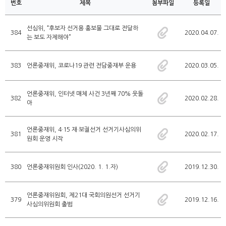
번호
제목
첨부파일
등록일
선심위, “후보자 선거용 홍보물 그대로 전달하
384
2020.04.07.
는 보도 자제해야”
383
언론중재위, 코로나19 관련 전담중재부 운용
2020.03.05.
언론중재위, 인터넷 매체 사건 3년째 70% 웃돌
382
2020.02.28.
아
언론중재위, 4·15 재·보궐선거 선거기사심의위
381
2020.02.17.
원회 운영 시작
380
언론중재위원회 인사(2020. 1. 1.자)
2019.12.30.
언론중재위원회, 제21대 국회의원선거 선거기
379
2019.12.16.
사심의위원회 출범