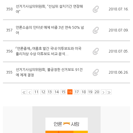
선거기사심의위원회, “선심위 설치기간 연장해
358
2018.07.16.
야”
언론소송의 인터넷 매체 비중 3년 연속 50% 넘
357
2018.07.09.
어
「언론중재」 여름호 발간 국내 미투보도와 미국
356
2018.07.05.
퓰리처상 수상 미투보도 비교·분석...
선거기사심의위원회, 불공정한 선거보도 91건
355
2018.06.26.
에 제재 결정
11
12
13
14
15
16
17
18
19
20