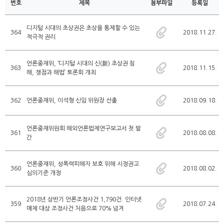
번호
제목
첨부파일
등록일
디지털 시대의 초상권은 초상을 통제할 수 있는
364
2018.11.27.
적극적 권리
언론중재위, ‘디지털 시대의 신(新) 초상권 침
363
2018.11.15.
해, 쟁점과 해법’ 토론회 개최
362
언론중재위, 이석형 신임 위원장 선출
2018.09.18.
언론중재위원회 해외언론법제연구보고서 첫 발
361
2018.08.08.
간
언론중재위, 성폭력피해자 보호 위해 시정권고
360
2018.08.02.
심의기준 개정
2018년 상반기 언론조정사건 1,790건. 인터넷
359
2018.07.24.
매체 대상 조정사건 처음으로 70% 넘겨