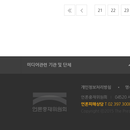
21
22
23
미디어관련 기관 및 단체
개인정보처리방침
영
언론중재위원회
04520
언론피해상담
T.02.397.30
Copyright ⓒ2015 The Press