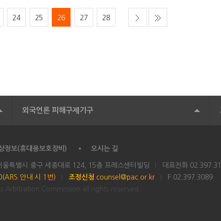
24
25
26
27
28
외국언론 피해구제기구
상정보(휴대용보호장비)
오시는 길
 서울특별시 중구 세종대로 124, 15층 프레스센터빌딩
대표전화
02.397.3
00(ARS 안내 시 1번)
조정신청
counsel@pac.or.kr
F.02.397.3089
 Arbitration Commission all rights reserved.