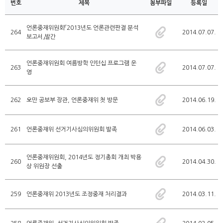
번호
제목
첨부파일
등록일
언론중재위원회「2013년도 언론관련판결 분석
264
2014.07.07.
보고서」발간
언론중재위원회 여름방학 인턴십 프로그램 운
263
2014.07.07.
영
262
오만 공보부 장관, 언론중재위 첫 방문
2014.06.19.
261
언론중재위 선거기사심의위원회 발족
2014.06.03.
언론중재위원회, 2014년도 정기총회 개최 박용
260
2014.04.30.
상 위원장 선출
259
언론중재위 2013년도 조정중재 처리결과
2014.03.11.