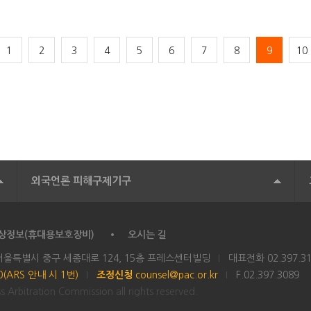
1
2
3
4
5
6
7
8
9
10
외국언론 피해구제기구
상정보(휴대용보호장비)
오시는 길
 서울특별시 중구 세종대로 124, 15층 프레스센터빌딩
대표전화
02.397.3
00(ARS 안내 시 1번)
조정신청
counsel@pac.or.kr
F.02.397.3089
 Arbitration Commission all rights reserved.