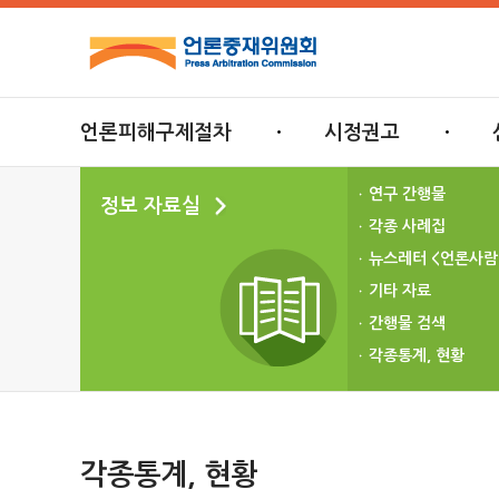
언론피해구제절차
시정권고
연구 간행물
정보 자료실
각종 사례집
뉴스레터 <언론사람
기타 자료
간행물 검색
각종통계, 현황
각종통계, 현황