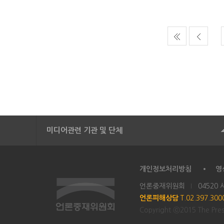
미디어관련 기관 및 단체
개인정보처리방침
영
언론중재위원회
04520
언론피해상담
T.02.397.30
Copyright ⓒ2015 The Press