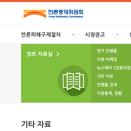
언론피해구제절차
시정권고
연구 간행물
정보 자료실
각종 사례집
뉴스레터 <언론사람
기타 자료
간행물 검색
각종통계, 현황
기타 자료