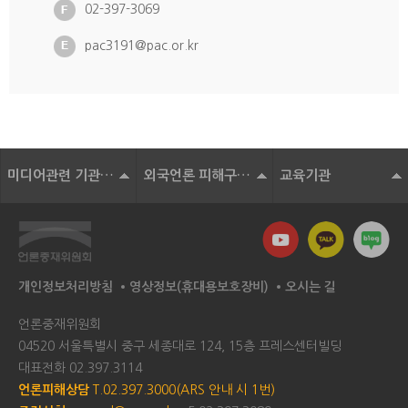
02-397-3069
pac3191@pac.or.kr
미디어관련 기관 및 단체
외국언론 피해구제기구
교육기관
개인정보처리방침
영상정보(휴대용보호장비)
오시는 길
언론중재위원회
04520 서울특별시 중구 세종대로 124, 15층 프레스센터빌딩
대표전화
02.397.3114
언론피해상담
T.02.397.3000(ARS 안내 시 1번)