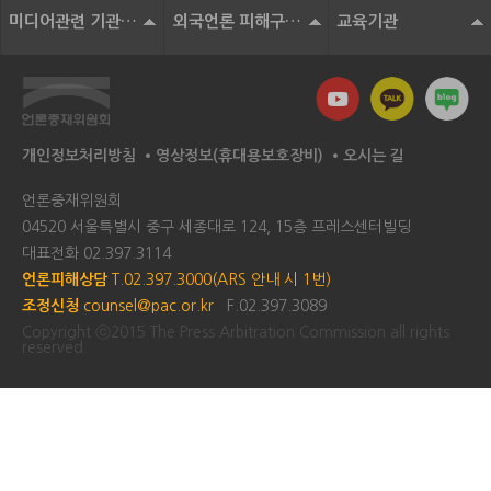
미디어관련 기관 및 단체
외국언론 피해구제기구
교육기관
개인정보처리방침
영상정보(휴대용보호장비)
오시는 길
언론중재위원회
04520 서울특별시 중구 세종대로 124, 15층 프레스센터빌딩
대표전화
02.397.3114
언론피해상담
T.02.397.3000(ARS 안내 시 1번)
조정신청
counsel@pac.or.kr
F.02.397.3089
Copyright ⓒ2015 The Press Arbitration Commission all rights
reserved.