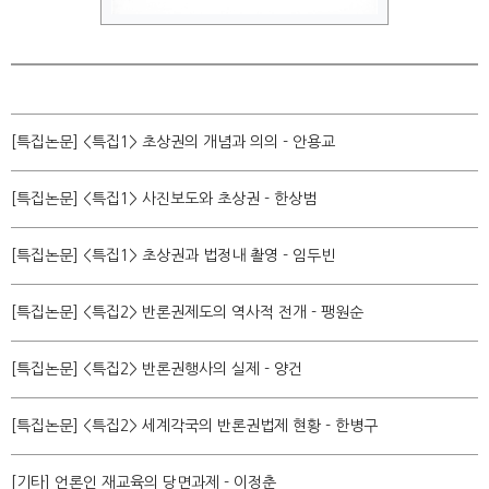
[특집논문] <특집1> 초상권의 개념과 의의 - 안용교
[특집논문] <특집1> 사진보도와 초상권 - 한상범
[특집논문] <특집1> 초상권과 법정내 촬영 - 임두빈
[특집논문] <특집2> 반론권제도의 역사적 전개 - 팽원순
[특집논문] <특집2> 반론권행사의 실제 - 양건
[특집논문] <특집2> 세계각국의 반론권법제 현황 - 한병구
[기타] 언론인 재교육의 당면과제 - 이정춘