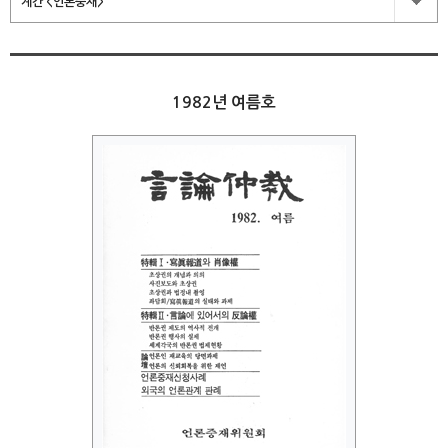
계간 <언론중재>
1982년 여름호