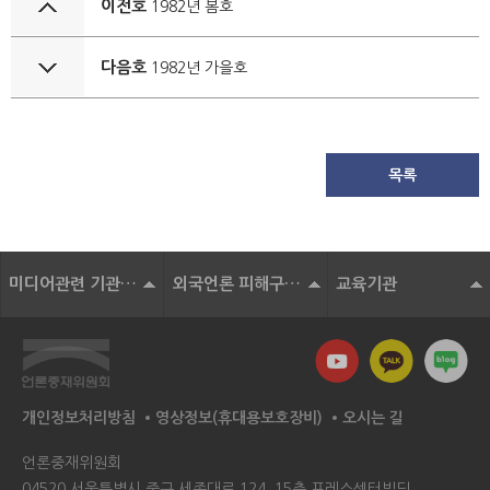
이전호
1982년 봄호
다음호
1982년 가을호
목록
미디어관련 기관 및 단체
외국언론 피해구제기구
교육기관
개인정보처리방침
영상정보(휴대용보호장비)
오시는 길
언론중재위원회
04520 서울특별시 중구 세종대로 124, 15층 프레스센터빌딩