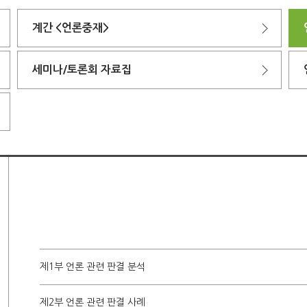
계간 <언론중재>
세미나/토론회 자료집
제1부 언론 관련 판결 분석
제2부 언론 관련 판결 사례