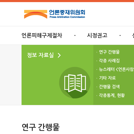
언론피해구제절차
시정권고
연구 간행물
정보 자료실
각종 사례집
뉴스레터 <언론사람
기타 자료
간행물 검색
각종통계, 현황
연구 간행물