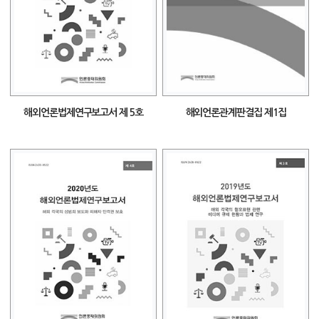
해외언론법제연구보고서 제 5호
해외언론관계판결집 제1집