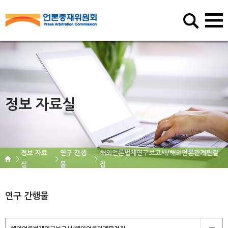
정보 자료실
정보 자료
연구 간행
해외언론법제연구보고서/해외언론관계판결
실
물
집
연구 간행물