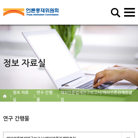
정보 자료실
정보 자료
연구 간행
해외언론법제연구보고서/해외언론관계판결
실
물
집
연구 간행물