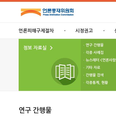
언론피해구제절차
시정권고
연구 간행물
정보 자료실
각종 사례집
뉴스레터 <언론사람
기타 자료
간행물 검색
각종통계, 현황
연구 간행물