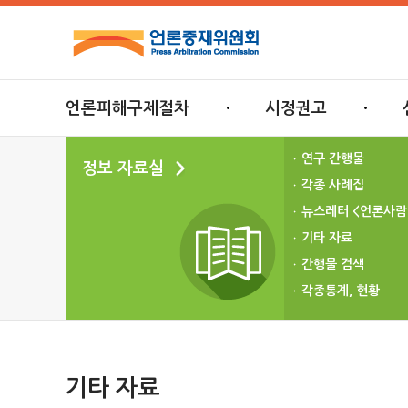
언론피해구제절차
시정권고
연구 간행물
정보 자료실
각종 사례집
뉴스레터 <언론사람
기타 자료
간행물 검색
각종통계, 현황
기타 자료