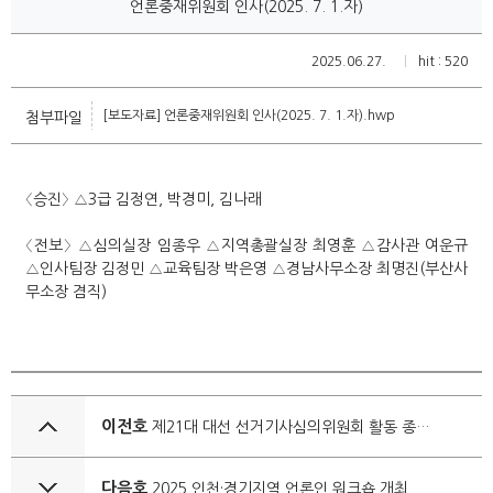
언론중재위원회 인사(2025. 7. 1.자)
2025.06.27.
hit : 520
[보도자료] 언론중재위원회 인사(2025. 7. 1.자).hwp
첨부파일
〈
승진
〉 △
3
급 김정연
,
박경미
,
김나래
〈
전보
〉 △
심의실장 임종우
△
지역총괄실장 최영훈
△
감사관 여운규
△
인사팀장 김정민
△
교육팀장 박은영
△
경남사무소장 최명진
(
부산사
무소장 겸직
)
이전호
제21대 대선 선거기사심의위원회 활동 종료... 생성형 AI 활용 신유형 보도 첫 심의
다음호
2025 인천·경기지역 언론인 워크숍 개최