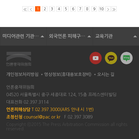
1
2
3
4
5
6
7
8
9
10
미디어관련 기관 및 단체
외국언론 피해구제기구
교육기관
개인정보처리방침
영상정보(휴대용보호장비)
오시는 길
언론중재위원회
04520 서울특별시 중구 세종대로 124, 15층 프레스센터빌딩
대표전화
02.397.3114
언론피해상담
T.02.397.3000(ARS 안내 시 1번)
조정신청
counsel@pac.or.kr
F.02.397.3089
Copyright ⓒ2015 The Press Arbitration Commission all rights
reserved.