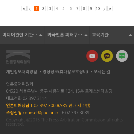
1
2
3
4
5
6
7
8
9
10
미디어관련 기관 및 단체
외국언론 피해구제기구
교육기관
개인정보처리방침
영상정보(휴대용보호장비)
오시는 길
언론중재위원회
04520 서울특별시 중구 세종대로 124, 15층 프레스센터빌딩
대표전화
02.397.3114
언론피해상담
T.02.397.3000(ARS 안내 시 1번)
조정신청
counsel@pac.or.kr
F.02.397.3089
Copyright ⓒ2015 The Press Arbitration Commission all rights
reserved.