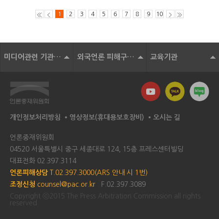
1
2
3
4
5
6
7
8
9
10
미디어관련 기관 및 단체
외국언론 피해구제기구
교육기관
개인정보처리방침
영상정보(휴대용보호장비)
오시는 길
언론중재위원회
04520 서울특별시 중구 세종대로 124, 15층 프레스센터빌딩
대표전화
02.397.3114
언론피해상담
T.02.397.3000(ARS 안내 시 1번)
조정신청
counsel@pac.or.kr
F.02.397.3089
Copyright ⓒ2015 The Press Arbitration Commission all rights
reserved.