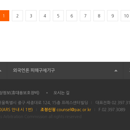
1
2
3
4
5
6
7
8
9
10
외국언론 피해구제기구
상정보(휴대용보호장비)
오시는 길
 서울특별시 중구 세종대로 124, 15층 프레스센터빌딩
대표전화
02.397.3
00(ARS 안내 시 1번)
조정신청
counsel@pac.or.kr
F.02.397.3089
 Arbitration Commission all rights reserved.