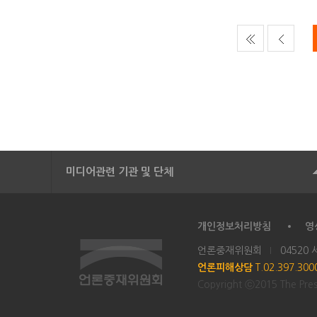
미디어관련 기관 및 단체
개인정보처리방침
영
언론중재위원회
04520
언론피해상담
T.02.397.30
Copyright ⓒ2015 The Press