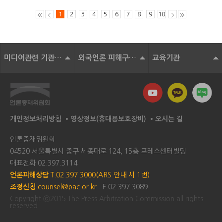
1
2
3
4
5
6
7
8
9
10
미디어관련 기관 및 단체
외국언론 피해구제기구
교육기관
개인정보처리방침
영상정보(휴대용보호장비)
오시는 길
언론중재위원회
04520 서울특별시 중구 세종대로 124, 15층 프레스센터빌딩
대표전화
02.397.3114
언론피해상담
T.02.397.3000(ARS 안내 시 1번)
조정신청
counsel@pac.or.kr
F.02.397.3089
Copyright ⓒ2015 The Press Arbitration Commission all rights
reserved.