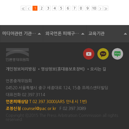
1
2
3
4
5
6
7
8
9
10
미디어관련 기관 및 단체
외국언론 피해구제기구
교육기관
개인정보처리방침
영상정보(휴대용보호장비)
오시는 길
언론중재위원회
04520 서울특별시 중구 세종대로 124, 15층 프레스센터빌딩
대표전화
02.397.3114
언론피해상담
T.02.397.3000(ARS 안내 시 1번)
조정신청
counsel@pac.or.kr
F.02.397.3089
Copyright ⓒ2015 The Press Arbitration Commission all rights
reserved.