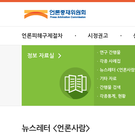
언론피해구제절차
시정권고
연구 간행물
정보 자료실
각종 사례집
뉴스레터 <언론사람
기타 자료
간행물 검색
각종통계, 현황
뉴스레터 <언론사람>