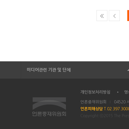
미디어관련 기관 및 단체
개인정보처리방침
영
언론중재위원회
04520
언론피해상담
T.02.397.30
Copyright ⓒ2015 The Press