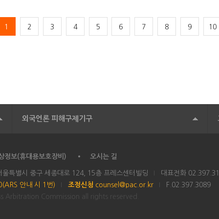
1
2
3
4
5
6
7
8
9
10
외국언론 피해구제기구
상정보(휴대용보호장비)
오시는 길
 서울특별시 중구 세종대로 124, 15층 프레스센터빌딩
대표전화
02.397.3
00(ARS 안내 시 1번)
조정신청
counsel@pac.or.kr
F.02.397.3089
 Arbitration Commission all rights reserved.