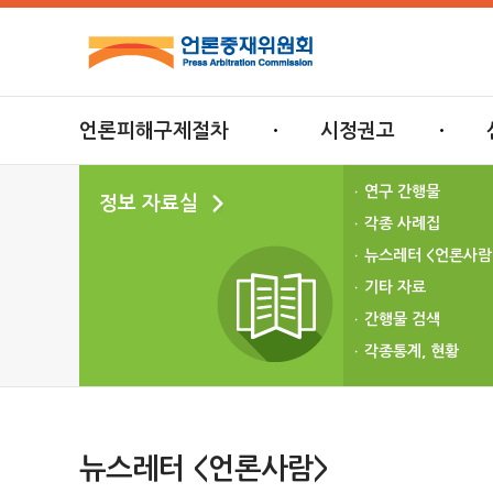
언론피해구제절차
시정권고
연구 간행물
정보 자료실
각종 사례집
뉴스레터 <언론사람
기타 자료
간행물 검색
각종통계, 현황
뉴스레터 <언론사람>