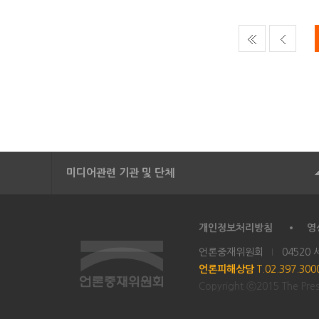
미디어관련 기관 및 단체
개인정보처리방침
영
언론중재위원회
04520
언론피해상담
T.02.397.30
Copyright ⓒ2015 The Press