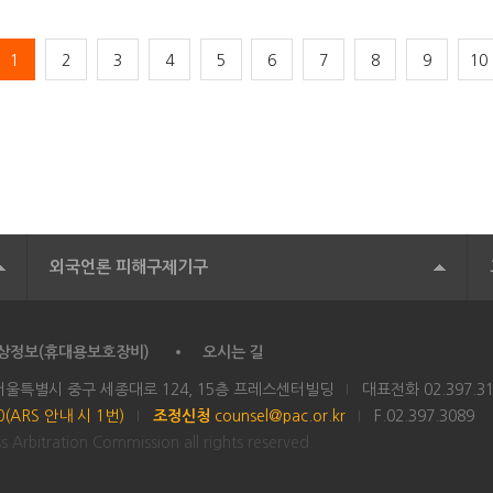
1
2
3
4
5
6
7
8
9
10
외국언론 피해구제기구
상정보(휴대용보호장비)
오시는 길
 서울특별시 중구 세종대로 124, 15층 프레스센터빌딩
대표전화
02.397.3
00(ARS 안내 시 1번)
조정신청
counsel@pac.or.kr
F.02.397.3089
 Arbitration Commission all rights reserved.