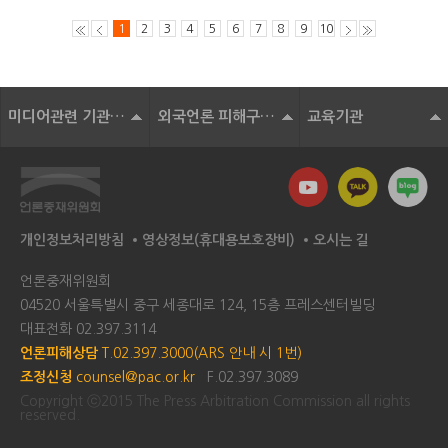
1
2
3
4
5
6
7
8
9
10
미디어관련 기관 및 단체
외국언론 피해구제기구
교육기관
개인정보처리방침
영상정보(휴대용보호장비)
오시는 길
언론중재위원회
04520 서울특별시 중구 세종대로 124, 15층 프레스센터빌딩
대표전화
02.397.3114
언론피해상담
T.02.397.3000(ARS 안내 시 1번)
조정신청
counsel@pac.or.kr
F.02.397.3089
Copyright ⓒ2015 The Press Arbitration Commission all rights
reserved.