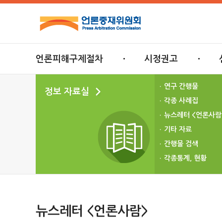
언론피해구제절차
시정권고
연구 간행물
정보 자료실
각종 사례집
뉴스레터 <언론사람
기타 자료
간행물 검색
각종통계, 현황
뉴스레터 <언론사람>