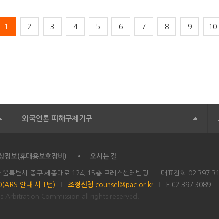
1
2
3
4
5
6
7
8
9
10
외국언론 피해구제기구
상정보(휴대용보호장비)
오시는 길
 서울특별시 중구 세종대로 124, 15층 프레스센터빌딩
대표전화
02.397.3
00(ARS 안내 시 1번)
조정신청
counsel@pac.or.kr
F.02.397.3089
 Arbitration Commission all rights reserved.