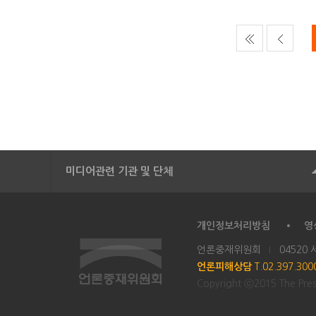
미디어관련 기관 및 단체
개인정보처리방침
영
언론중재위원회
04520
언론피해상담
T.02.397.30
Copyright ⓒ2015 The Press