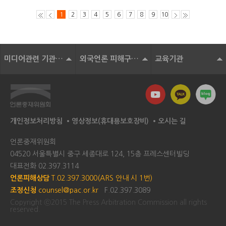
1
2
3
4
5
6
7
8
9
10
미디어관련 기관 및 단체
외국언론 피해구제기구
교육기관
개인정보처리방침
영상정보(휴대용보호장비)
오시는 길
언론중재위원회
04520 서울특별시 중구 세종대로 124, 15층 프레스센터빌딩
대표전화
02.397.3114
언론피해상담
T.02.397.3000(ARS 안내 시 1번)
조정신청
counsel@pac.or.kr
F.02.397.3089
Copyright ⓒ2015 The Press Arbitration Commission all rights
reserved.