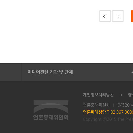
미디어관련 기관 및 단체
개인정보처리방침
영
언론중재위원회
04520
언론피해상담
T.02.397.30
Copyright ⓒ2015 The Press