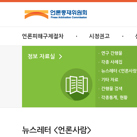
언론피해구제절차
시정권고
연구 간행물
정보 자료실
각종 사례집
뉴스레터 <언론사람
기타 자료
간행물 검색
각종통계, 현황
뉴스레터 <언론사람>