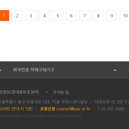
1
2
3
4
5
6
7
8
9
10
외국언론 피해구제기구
상정보(휴대용보호장비)
오시는 길
 서울특별시 중구 세종대로 124, 15층 프레스센터빌딩
대표전화
02.397.3
00(ARS 안내 시 1번)
조정신청
counsel@pac.or.kr
F.02.397.3089
 Arbitration Commission all rights reserved.