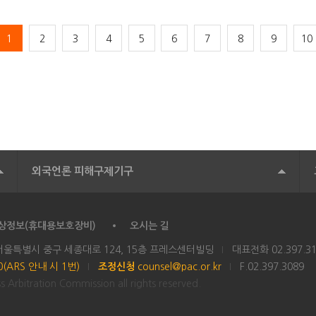
1
2
3
4
5
6
7
8
9
10
외국언론 피해구제기구
상정보(휴대용보호장비)
오시는 길
 서울특별시 중구 세종대로 124, 15층 프레스센터빌딩
대표전화
02.397.3
00(ARS 안내 시 1번)
조정신청
counsel@pac.or.kr
F.02.397.3089
 Arbitration Commission all rights reserved.