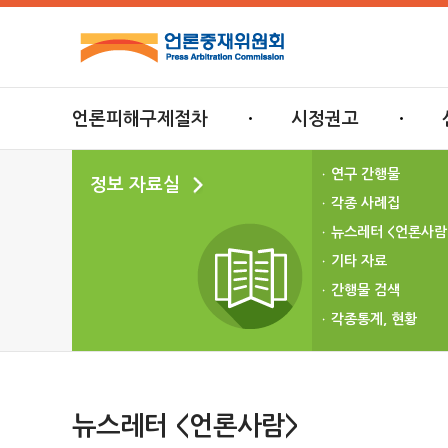
언론피해구제절차
시정권고
연구 간행물
정보 자료실
각종 사례집
뉴스레터 <언론사람
기타 자료
간행물 검색
각종통계, 현황
뉴스레터 <언론사람>