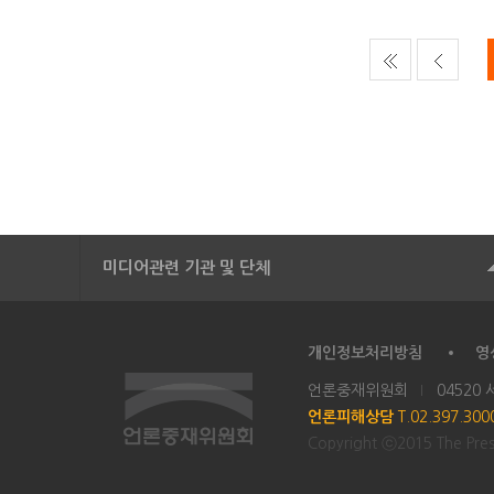
미디어관련 기관 및 단체
개인정보처리방침
영
언론중재위원회
04520
언론피해상담
T.02.397.30
Copyright ⓒ2015 The Press