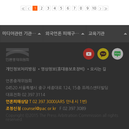
1
2
3
4
5
6
7
8
9
10
미디어관련 기관 및 단체
외국언론 피해구제기구
교육기관
개인정보처리방침
영상정보(휴대용보호장비)
오시는 길
언론중재위원회
04520 서울특별시 중구 세종대로 124, 15층 프레스센터빌딩
대표전화
02.397.3114
언론피해상담
T.02.397.3000(ARS 안내 시 1번)
조정신청
counsel@pac.or.kr
F.02.397.3089
Copyright ⓒ2015 The Press Arbitration Commission all rights
reserved.