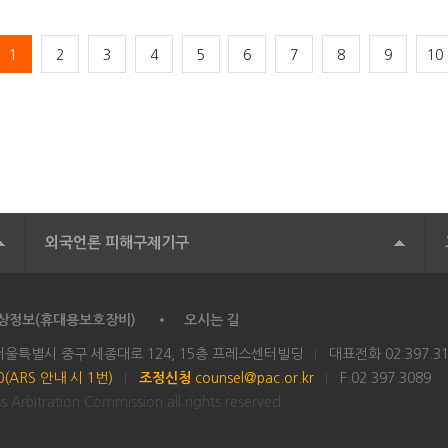
1
2
3
4
5
6
7
8
9
10
외국언론 피해구제기구
상정보(휴대용보호장비)
오시는 길
 서울특별시 중구 세종대로 124, 15층 프레스센터빌딩
대표전화
02.397.3
00(ARS 안내 시 1번)
조정신청
counsel@pac.or.kr
F.02.397.3089
 Arbitration Commission all rights reserved.