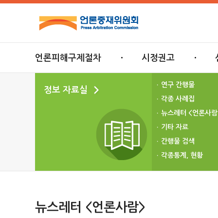
언론피해구제절차
시정권고
연구 간행물
정보 자료실
각종 사례집
뉴스레터 <언론사람
기타 자료
간행물 검색
각종통계, 현황
뉴스레터 <언론사람>