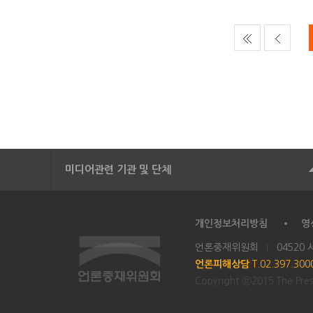
미디어관련 기관 및 단체
개인정보처리방침
영
언론중재위원회
04520
언론피해상담
T.02.397.30
Copyright ⓒ2015 The Press