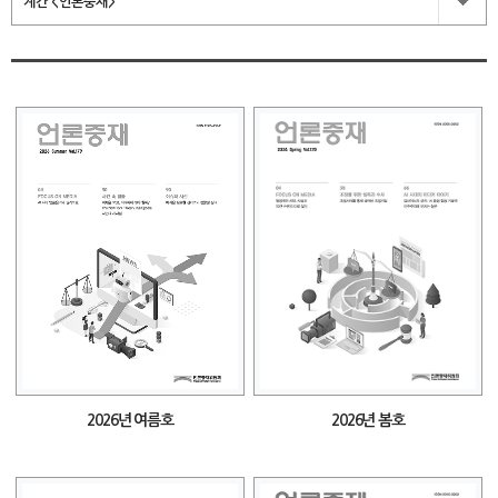
계간 <언론중재>
2026년 여름호
2026년 봄호