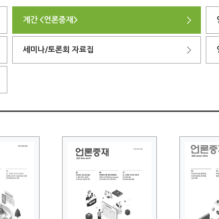
계간 <언론중재>
세미나/토론회 자료집