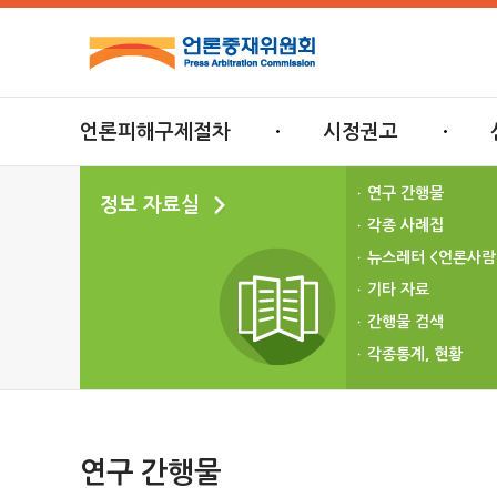
언론피해구제절차
시정권고
연구 간행물
정보 자료실
각종 사례집
뉴스레터 <언론사람
기타 자료
간행물 검색
각종통계, 현황
연구 간행물