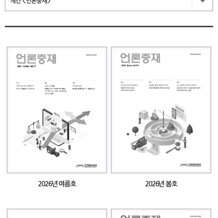
계간 <언론중재>
2026년 여름호
2026년 봄호