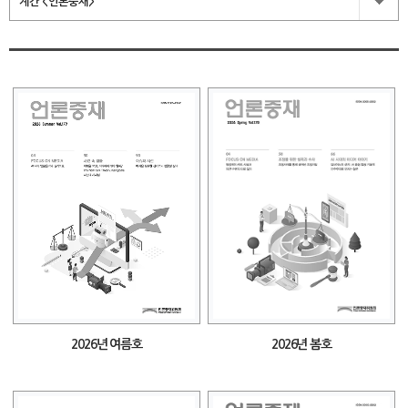
계간 <언론중재>
2026년 여름호
2026년 봄호