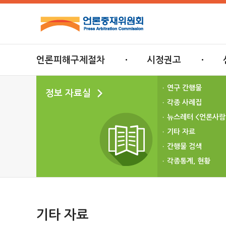
언론피해구제절차
시정권고
연구 간행물
정보 자료실
각종 사례집
뉴스레터 <언론사람
기타 자료
간행물 검색
각종통계, 현황
기타 자료