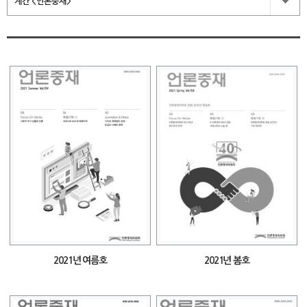
계간 <언론중재>
2021년 여름호
2021년 봄호