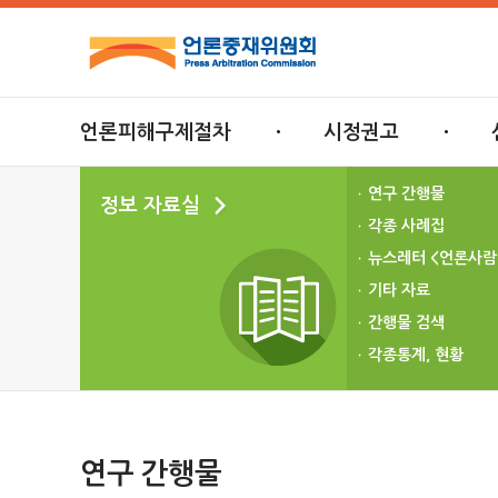
언론피해구제절차
시정권고
연구 간행물
정보 자료실
각종 사례집
뉴스레터 <언론사람
기타 자료
간행물 검색
각종통계, 현황
연구 간행물