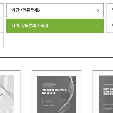
계간 <언론중재>
세미나/토론회 자료집