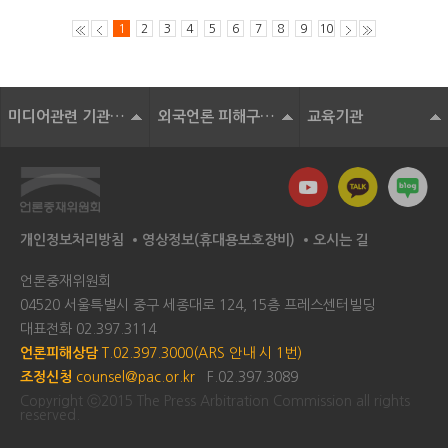
1
2
3
4
5
6
7
8
9
10
미디어관련 기관 및 단체
외국언론 피해구제기구
교육기관
개인정보처리방침
영상정보(휴대용보호장비)
오시는 길
언론중재위원회
04520 서울특별시 중구 세종대로 124, 15층 프레스센터빌딩
대표전화
02.397.3114
언론피해상담
T.02.397.3000(ARS 안내 시 1번)
조정신청
counsel@pac.or.kr
F.02.397.3089
Copyright ⓒ2015 The Press Arbitration Commission all rights
reserved.