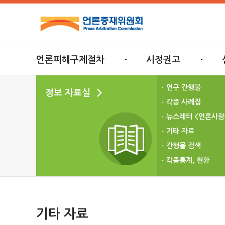
언론피해구제절차
시정권고
연구 간행물
정보 자료실
각종 사례집
뉴스레터 <언론사람
기타 자료
간행물 검색
각종통계, 현황
기타 자료