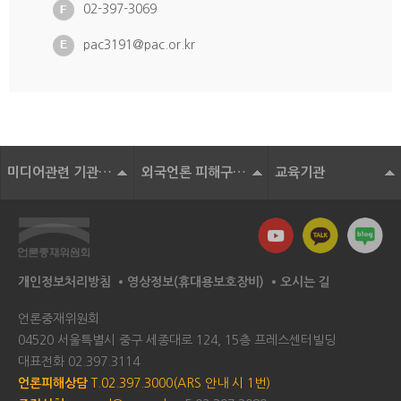
02-397-3069
pac3191@pac.or.kr
미디어관련 기관 및 단체
외국언론 피해구제기구
교육기관
개인정보처리방침
영상정보(휴대용보호장비)
오시는 길
언론중재위원회
04520 서울특별시 중구 세종대로 124, 15층 프레스센터빌딩
대표전화
02.397.3114
언론피해상담
T.02.397.3000(ARS 안내 시 1번)