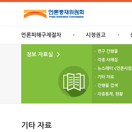
언론피해구제절차
시정권고
연구 간행물
정보 자료실
각종 사례집
뉴스레터 <언론사람
기타 자료
간행물 검색
각종통계, 현황
기타 자료