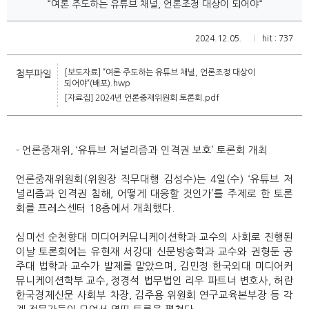
“여론 주도하는 유튜브 채널, 언론조정 대상이 되어야“
2024.12.05.
hit : 737
[보도자료] “여론 주도하는 유튜브 채널, 언론조정 대상이
첨부파일
되어야“(배포).hwp
[자료집] 2024년 언론중재위원회 토론회.pdf
- 언론중재위, ‘유튜브 저널리즘과 인격권 보호’ 토론회 개최
언론중재위원회(위원장 직무대행 김성수)는 4일(수) ‘유튜브 저
널리즘과 인격권 침해, 어떻게 대응할 것인가’를 주제로 한 토론
회를 프레스센터 18층에서 개최했다.
심미선 순천향대 미디어커뮤니케이션학과 교수의 사회로 진행된
이날 토론회에는 유현재 서강대 신문방송학과 교수와 권형둔 공
주대 법학과 교수가 발제를 맡았으며, 김민정 한국외대 미디어커
뮤니케이션학부 교수, 정경석 법무법인 리우 파트너 변호사, 허란
한국경제신문 사회부 차장, 김주용 위원회 연구교육본부장 등 각