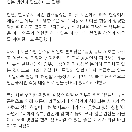
있는 방안이 필요하다고 말했다.
한편, 한국경제 허란 법조팀장은 이 날 토론에서 취재 현장에서
체감하는 유튜브의 영향력은 실로 막강하고 여론 형성에 상당한
영향을 미치고 있다고 본다면서, 뉴스 채널을 표방하는 유튜버들
은 이미 언론의 역할을 하고 있는 이상 그에 걸맞은 책임과 의무
를 져야 한다고 주장했다.
마지막 토론자인 김주용 위원회 본부장은 “방송 등의 제호를 내걸
고 여론형성 과정에 참여하려는 의도를 공공연히 피력하는 유튜
브 뉴스 콘텐츠들의 경우, 공중에의 지향성을 분명히 드러내고 있
는 것이므로 EU의 판결례나 독일의 입법례에서 언급하고 있는
‘저널리즘 활동’에 해당할 가능성이 높다”며, “이들은 원칙적으로
언론중재법 적용 대상으로 삼을 필요가 있다”고 말했다.
토론회를 주최한 위원회 김성수 위원장 직무대행은 “유튜브 뉴스
콘텐츠로 인해 여론이 왜곡되거나 인격권이 침해되는 사례가 증
가하고 있는 현실에 비해 법제도가 따라가지 못하고 있는 상황”이
라면서 “국회와 정부, 언론계 및 학계 등이 보다 많은 관심을 기울
이고 해결 방안을 함께 찾아나갈 수 있는 좋은 계기가 되길 바란
다”고 밝혔다.