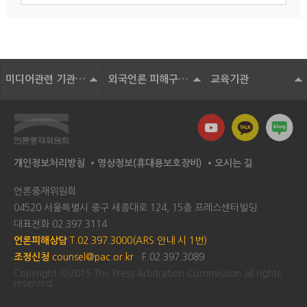
미디어관련 기관 및 단체
외국언론 피해구제기구
교육기관
개인정보처리방침
영상정보(휴대용보호장비)
오시는 길
언론중재위원회
04520 서울특별시 중구 세종대로 124, 15층 프레스센터빌딩
대표전화
02.397.3114
언론피해상담
T.02.397.3000(ARS 안내 시 1번)
조정신청
counsel@pac.or.kr
F.02.397.3089
Copyright ⓒ2015 The Press Arbitration Commission all rights
reserved.