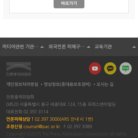
바로가기
미디어관련 기관 및 단체
외국언론 피해구제기구
교육기관
개인정보처리방침
영상정보(휴대용보호장비)
오시는 길
언론중재위원회
04520 서울특별시 중구 세종대로 124, 15층 프레스센터빌딩
대표전화
02.397.3114
언론피해상담
T.02.397.3000(ARS 안내 시 1번)
조정신청
counsel@pac.or.kr
F.02.397.3089
Copyright ⓒ2015 The Press Arbitration Commission all rights