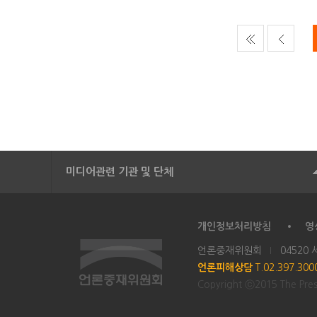
미디어관련 기관 및 단체
개인정보처리방침
영
언론중재위원회
04520
언론피해상담
T.02.397.30
Copyright ⓒ2015 The Press