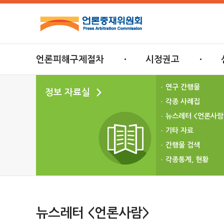
언론피해구제절차
시정권고
연구 간행물
정보 자료실
각종 사례집
뉴스레터 <언론사람
기타 자료
간행물 검색
각종통계, 현황
뉴스레터 <언론사람>