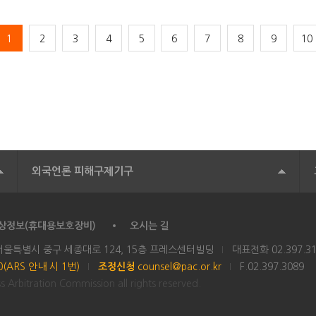
1
2
3
4
5
6
7
8
9
10
외국언론 피해구제기구
상정보(휴대용보호장비)
오시는 길
 서울특별시 중구 세종대로 124, 15층 프레스센터빌딩
대표전화
02.397.3
00(ARS 안내 시 1번)
조정신청
counsel@pac.or.kr
F.02.397.3089
 Arbitration Commission all rights reserved.