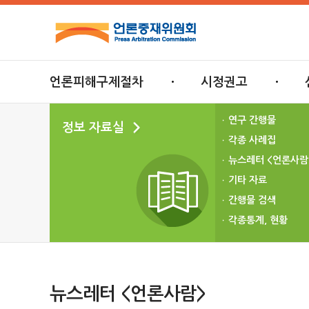
언론피해구제절차
시정권고
연구 간행물
정보 자료실
각종 사례집
뉴스레터 <언론사람
기타 자료
간행물 검색
각종통계, 현황
뉴스레터 <언론사람>