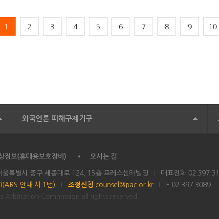
1
2
3
4
5
6
7
8
9
10
외국언론 피해구제기구
상정보(휴대용보호장비)
오시는 길
 서울특별시 중구 세종대로 124, 15층 프레스센터빌딩
대표전화
02.397.3
00(ARS 안내 시 1번)
조정신청
counsel@pac.or.kr
F.02.397.3089
 Arbitration Commission all rights reserved.