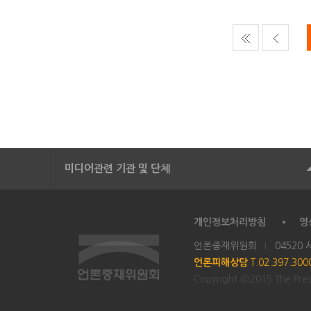
미디어관련 기관 및 단체
개인정보처리방침
영
언론중재위원회
04520
언론피해상담
T.02.397.30
Copyright ⓒ2015 The Press