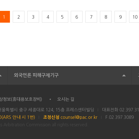
1
2
3
4
5
6
7
8
9
10
외국언론 피해구제기구
상정보(휴대용보호장비)
오시는 길
 서울특별시 중구 세종대로 124, 15층 프레스센터빌딩
대표전화
02.397.3
00(ARS 안내 시 1번)
조정신청
counsel@pac.or.kr
F.02.397.3089
 Arbitration Commission all rights reserved.