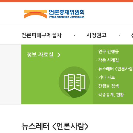
언론피해구제절차
시정권고
연구 간행물
정보 자료실
각종 사례집
뉴스레터 <언론사람
기타 자료
간행물 검색
각종통계, 현황
뉴스레터 <언론사람>