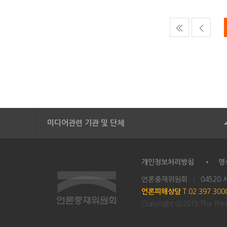
미디어관련 기관 및 단체
개인정보처리방침
영
언론중재위원회
04520
언론피해상담
T.02.397.30
Copyright ⓒ2015 The Press