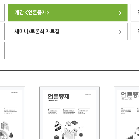
계간 <언론중재>
세미나/토론회 자료집