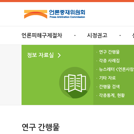
언론피해구제절차
시정권고
연구 간행물
정보 자료실
각종 사례집
뉴스레터 <언론사람
기타 자료
간행물 검색
각종통계, 현황
연구 간행물